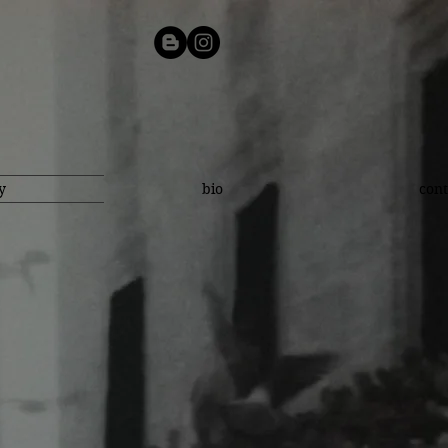
y
bio
cont